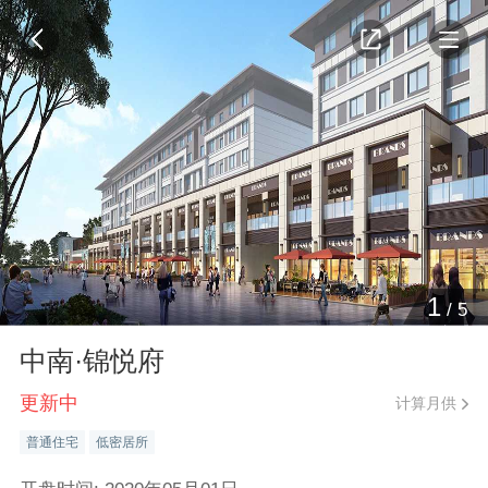
1
/
5
中南·锦悦府
更新中
计算月供
普通住宅
低密居所