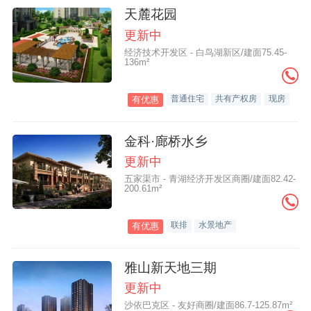
天麓花园
更新中
经济技术开发区 - 白鸟湖新区/建面75.45-
136m²
普通住宅
共有产权房
现房
有优惠
金科·廊桥水乡
更新中
五家渠市 - 青湖经济开发区商圈/建面82.42-
200.61m²
联排
水景地产
有优惠
雅山新天地三期
更新中
沙依巴克区 - 友好商圈/建面86.7-125.87m²