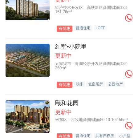
经济技术开发区 - 高铁新区商圈/建面123-
151.76m²
普通住宅
LOFT
有优惠
红墅•小院里
更新中
五家渠市 - 青湖经济开发区商圈/建面132-
260m²
联排
低密居所
公园地产
有优惠
颐和花园
更新中
米东区 - 古牧地商圈/建面80.13-102.56m²
普通住宅
共有产权房
小户型
有优惠