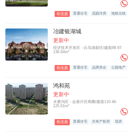
普通住宅
花园洋房
地铁沿线
有优惠
冶建银湖城
更新中
经济技术开发区 - 白鸟湖新区/建面88.97-
136.64m²
普通住宅
品牌房企
公园地产
有优惠
鸿和苑
更新中
水磨沟区 - 会展片区商圈/建面110.46-
125.61m²
普通住宅
共有产权房
现房
有优惠