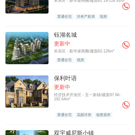
米东区 - 新华凌商圈/建面81.19-116.91m²
普通住宅
共有产权房
现房
钰湖名城
更新中
米东区 - 新华凌商圈/建面82-126m²
普通住宅
现房
保利叶语
更新中
经济技术开发区 - 五一新镇/建面97.66-
192.64m²
普通住宅
花园洋房
低密居所
双宇威尼斯小镇