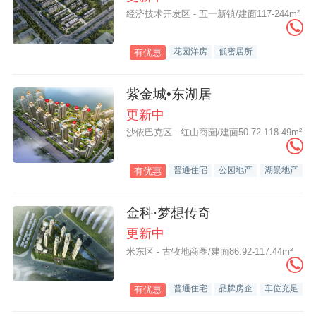
经济技术开发区 - 五一新镇/建面117-244m²
花园洋房
低密居所
有优惠
紫金城•东湖居
更新中
沙依巴克区 - 红山商圈/建面50.72-118.49m²
普通住宅
公园地产
湖景地产
有优惠
金科·梦想传奇
更新中
米东区 - 古牧地商圈/建面86.92-117.44m²
普通住宅
品牌房企
车位充足
有优惠