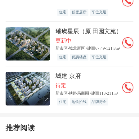
住宅
低密居所
车位充足
根据中国人民银行公布的最新数据，2月
个人住房新发放贷款（本外币）加权平均
璀璨星辰（原 田园文苑）
利率约3.1%，比上年同期低约70个基点。
更新中
而当前5年以上住房公积金贷款利率为首
新市区-城北新区 /建面67.49-121.8m²
住宅
优惠楼盘
车位充足
套2.85%、二套3.325%。去年底有部分城
市个别银行的首套房贷利率降至2.6%，曾
城建·京府
出现商贷与公积金贷款利率“倒挂”现象，
待定
不久后商贷利率便上调至不低于公积金贷
新市区-铁路局商圈 /建面113-211m²
款利率。
住宅
地铁沿线
品牌房企
在申万宏源房地产行业首席分析师袁豪看
来，商贷利率持续下行，但公积金贷款利
推荐阅读
率自2024年5月调整以来持续不变，当前