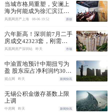
当城市格局重塑，安澜上
公积金贷款利率已成为后续商贷利率下行
海为何能成为徐汇滨江承
的堵点。《行动方案》强调“适时降低住
接“新质生产力”的人居锚
凤凰网房产上海
08-06 19:52
原创
房公积金贷款利率”，后续商贷利率也将
点？
有更大下降空间，这将推动租金回报率与
六年新高！深圳前7月二手
商贷利率息差收窄，房产配置性价比提
房成交42323套，刚需刚
升，居民购房积极性也会持续提升。
改撑起"量的回归"
凤凰网房产深圳站
昨天
市场
“今年《政府工作报告》提出适时降准降
中渝置地预计中期扭亏为
息，未来公积金贷款和商业贷款利率的利
盈 股东应占净利润约3000
万港元
差也将越来越小。在此背景下，《行动方
观点网
昨天
新闻快讯
案》提出降低住房公积金贷款利率，一方
无锡公积金缴存基数上限
面是响应《政府工作报告》，另外一方面
上调
也是为商业房贷利率下调留有空间。”上
中房网
昨天
新闻快讯
海
易居
房地产研究院院长丁祖昱说。