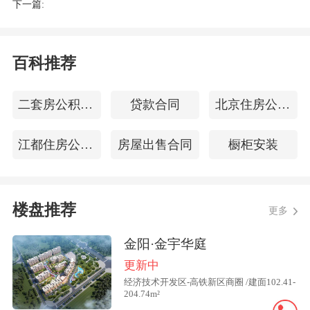
明确提出“适时降低住房公积金贷款利
下一篇:
率”，这也是此前市场期待和呼声较高的
政策之一。
百科推荐
“回溯商业贷款与住房公积金贷款近年来
二套房公积金贷款首付比例
贷款合同
北京住房公积金查询
调整过程，自2019年商贷利率换‘锚’成5年
期以上贷款市场报价利率（LPR）以来，
江都住房公积金查询
房屋出售合同
橱柜安装
5年期以上LPR已累计调降125个基点，其
间各城市的浮动加点数也有不同程度的降
低，而5年期以上公积金贷款利率自2019
楼盘推荐
更多
年以来仅调降2次共40个基点。”中指研究
院政策研究总监陈文静告诉记者，年内适
金阳·金宇华庭
时降低公积金贷款利率，将进一步降低购
更新中
经济技术开发区-高铁新区商圈 /建面102.41-
房者置业成本，而公积金贷款利率下调，
204.74m²
也有望为商贷利率的下调释放一定空间。