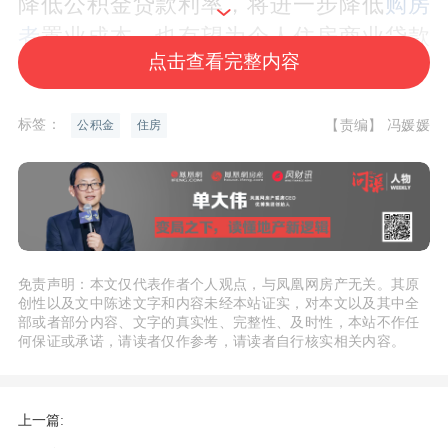
降低公积金贷款利率，将进一步降低
购房
者
置业成本，也有望为个人住房商业贷款
点击查看完整内容
利率的下调释放一定空间。扩大公积金使
用范围、支持提取付首付同时贷款，可有
标签：
【责编】 冯媛媛
公积金
住房
效缓解首付款压力，同时赋能居住服务领
域。
1 当前公积金利率已成后续商贷利率下调
堵点
免责声明：本文仅代表作者个人观点，与凤凰网房产无关。其原
创性以及文中陈述文字和内容未经本站证实，对本文以及其中全
在更好满足住房消费需求方面，《行动方
部或者部分内容、文字的真实性、完整性、及时性，本站不作任
何保证或承诺，请读者仅作参考，请读者自行核实相关内容。
案》除了涉及城中村改造、专项债收购存
量商品房、落实税收政策等，重点提及的
措施是住房公积金政策的优化，其中首次
上一篇: