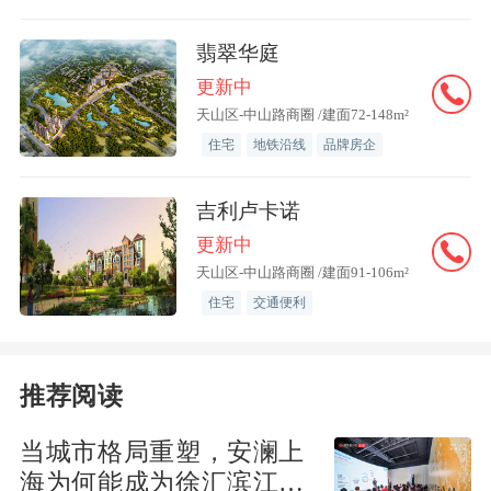
翡翠华庭
更新中
天山区-中山路商圈 /建面72-148m²
住宅
地铁沿线
品牌房企
吉利卢卡诺
更新中
天山区-中山路商圈 /建面91-106m²
住宅
交通便利
推荐阅读
当城市格局重塑，安澜上
海为何能成为徐汇滨江承