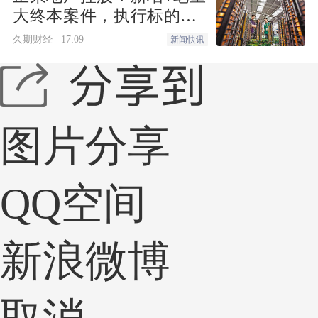
大终本案件，执行标的金
额为4.73亿元
久期财经
17:09
新闻快讯
图片分享
QQ空间
新浪微博