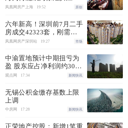
接“新质生产力”的人居锚
凤凰网房产上海
19:52
原创
点？
六年新高！深圳前7月二手
房成交42323套，刚需刚
改撑起"量的回归"
凤凰网房产深圳站
19:27
市场
中渝置地预计中期扭亏为
盈 股东应占净利润约3000
万港元
观点网
17:34
新闻快讯
无锡公积金缴存基数上限
上调
中房网
17:28
新闻快讯
正荣地产控股：新增1笔重