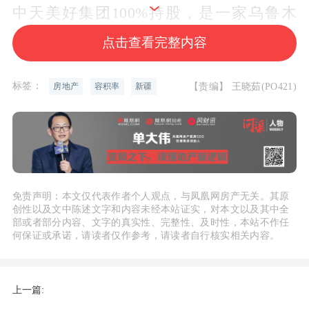
中天美好集团100%持股，是一家乌鲁木
齐市本土的房地产开发公司，以1.3的容积
点击查看完整内容
率来看，小编预计，此后天山区七泉街以
西地块有很大可能建成舒适度较好、且宜
标签：
【责编】 王晓茹(PO421)
房地产
容积率
新疆
居的洋房、多层产品。敬请期待！
免责声明：本文仅代表作者个人观点，与凤凰网房产无关。其原
创性以及文中陈述文字和内容未经本站证实，对本文以及其中全
部或者部分内容、文字的真实性、完整性、及时性，本站不作任
何保证或承诺，请读者仅作参考，请读者自行核实相关内容。
上一篇: