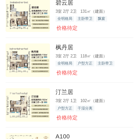
碧云居
3室 2厅 2卫 131㎡（建面）
全明格局
主卧带卫
飘窗
价格待定
枫丹居
3室 2厅 2卫 118㎡（建面）
全明格局
户型方正
主卧带卫
价格待定
汀兰居
3室 2厅 1卫 102㎡（建面）
户型方正
干湿分离
价格待定
A100