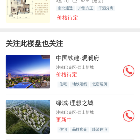
3室 2厅 1卫 92㎡（建面）
南北通透
户型方正
干湿分离
价格待定
关注此楼盘也关注
中国铁建·观澜府
沙依巴克区-西山新城
价格待定
住宅
地铁沿线
低密居所
绿城·理想之城
沙依巴克区-西山新城
更新中
住宅
品牌房企
经济住宅