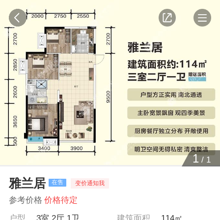
1
/
1
雅兰居
在售
变价通知我
参考价格
价格待定
户型
3室 2厅 1卫
建筑面积
114㎡