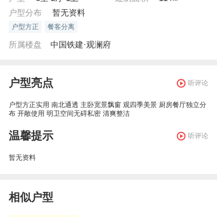
户型分布
暂无资料
户型方正
餐客分离
所属楼盘
中国铁建·观澜府
户型亮点
听评论
户型方正实用 南北通透 主卧宽景飘窗 观四季美景 厨房餐厅独立分
布 开敞使用 明卫空间无碍私密 清爽整洁
温馨提示
听评论
暂无资料
相似户型