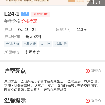
1
/
1
L24-1
在售
变价通知我
参考价格
价格待定
户型
3室 2厅 2卫
建筑面积
118㎡
户型分布
暂无资料
全明格局
户型方正
大主卧
U型厨房
所属楼盘
翡翠华庭
户型亮点
听评论
户型方正，全明采光，尽情体验健康生活。 全能三房，布局合理，
功能区域分布清晰。 大客厅、餐厅，设置阳光房，营造空间阔度。
卧室空间开阔，双向采光，亲和自然更舒适。
温馨提示
听评论