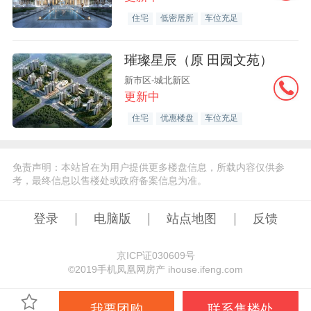
住宅
低密居所
车位充足
璀璨星辰（原 田园文苑）
新市区-城北新区
更新中
住宅
优惠楼盘
车位充足
免责声明：本站旨在为用户提供更多楼盘信息，所载内容仅供参
考，最终信息以售楼处或政府备案信息为准。
登录
电脑版
站点地图
反馈
京ICP证030609号
©️2019手机凤凰网房产 ihouse.ifeng.com
我要团购
联系售楼处