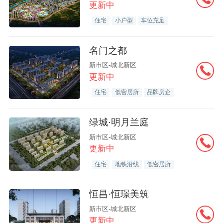
更新中
住宅
小户型
车位充足
名门之都
新市区-城北新区
更新中
住宅
低密居所
品牌房企
绿城·明月兰庭
新市区-城北新区
更新中
住宅
地铁沿线
低密居所
恒昌·恒璟美筑
新市区-城北新区
更新中