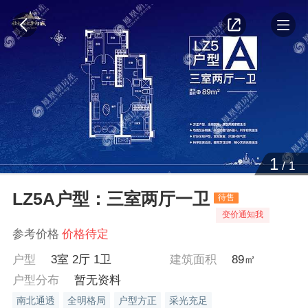
1
/
1
LZ5A户型：三室两厅一卫
待售
变价通知我
参考价格
价格待定
户型
3室 2厅 1卫
建筑面积
89㎡
户型分布
暂无资料
南北通透
全明格局
户型方正
采光充足