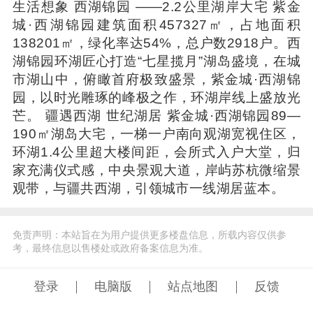
生活想象 西湖锦园 ——2.2公里湖岸大宅 紫金
城·西湖锦园建筑面积457327㎡，占地面积
138201㎡，绿化率达54%，总户数2918户。西
湖锦园环湖匠心打造“七星揽月”湖岛盛境，在城
市湖山中，俯瞰首府极致盛景，紫金城·西湖锦
园，以时光雕琢的峰极之作，环湖岸线上盛放光
芒。 疆遇西湖 世纪湖居 紫金城·西湖锦园89—
190㎡湖岛大宅，一梯一户南向观湖宽视住区，
环湖1.4公里超大楼间距，会所式入户大堂，归
家充满仪式感，中央景观大道，岸屿苏杭微缩景
观带，与疆共西湖，引领城市一线湖居蓝本。
免责声明：本站旨在为用户提供更多楼盘信息，所载内容仅供参
考，最终信息以售楼处或政府备案信息为准。
登录
电脑版
站点地图
反馈